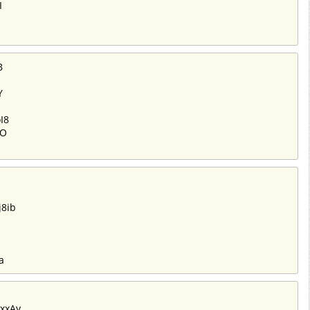
I
B
Y
I8
SO
8ib
a
xxAy