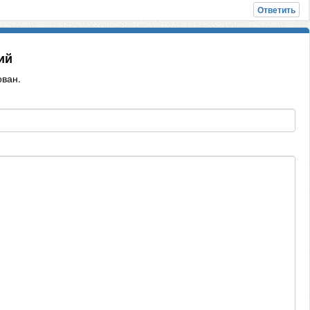
Ответить
ий
ован.