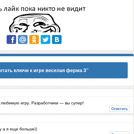
итать ключи к игре веселая ферма 3
”
 любимую игру. Разработчики — вы супер!
Ответить
у а я еще больше))