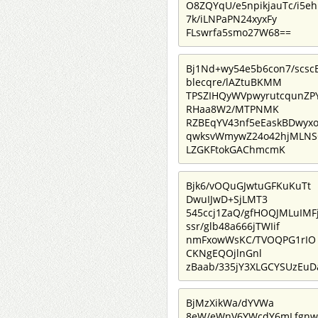
O8ZQYqU/e5npikjauTc/i5eh
7k/iLNPaPN24xyxFy
FLswrfa5smo27W68==
Bj1Nd+wy54e5b6con7/scsc
blecqre/lAZtuBKMM
TPSZIHQyWVpwyrutcqunZP
RHaa8W2/MTPNMK
RZBEqYV43nf5eEaskBDwyxo
qwksvWmywZ24o42hjMLN
LZGKFtokGAChmcmK
Bjk6/vOQuGJwtuGFKuKuTt
DwuIJwD+SjLMT3
545ccj1ZaQ/gfHOQJMLuIMFj
ssr/glb48a666jTWIif
nmFxowWsKC/TVOQPG1rIO
CKNgEQOjlnGnl
zBaab/335jY3XLGCYSUzEuD
BjMzXikWa/dYVWa
8eW/eWnV6YWcdY6mLfgnw