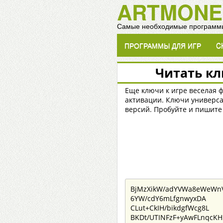
ARTMONE
Самые необходимые программы
ПРОГРАММЫ ДЛЯ ИГР
C
Читать кл
Еще ключи к игре веселая ф
активации. Ключи универса
версий. Пробуйте и пишите 
BjMzXikW/adYVWa8eWeWn
6YW/cdY6mLfgnwyxDA
CLut+CkIH/bikdgfWcg8L
BKDt/UTINFzF+yAwFLnqcKH