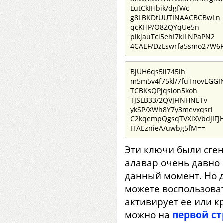
LutCkIHbik/dgfWc
g8LBKDtUUTINAACBCBwLn
qcKHP/O8ZQYqUe5n
pikjauTci5ehI7kiLNPaPN2
4CAEF/DzLswrfa5smo27W6
BjUH6qs5il745ih
m5m5v4f75kl/7fuTnovEGGI
TCBKsQPjqslon5koh
TJSLB33/2QVJFINHNETv
ykSP/XWh8Y7y3mevxqsri
C2kqempQgsqTVXiXVbdJIFJ
ITAEznieA/uwbg5fM==
Эти ключи были сге
алавар очень давно 
данный момент. Но 
можете воспользова
активирует ее или к
можно на
первой ст