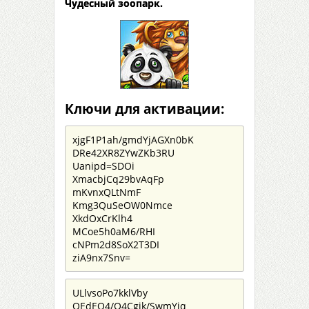
Чудесный зоопарк.
Ключи для активации:
xjgF1P1ah/gmdYjAGXn0bK
DRe42XR8ZYwZKb3RU
Uanipd=SDOi
XmacbjCq29bvAqFp
mKvnxQLtNmF
Kmg3QuSeOW0Nmce
XkdOxCrKlh4
MCoe5h0aM6/RHI
cNPm2d8SoX2T3DI
ziA9nx7Snv=
ULlvsoPo7kklVby
OEdEQ4/O4Cgjk/SwmYiq