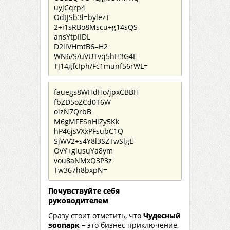
uyjCqrp4
OdtJSb3l=bylezT
2+i1sRBo8Mscu+g14sQS
ansYtpIIDL
D2llVHmtB6=H2
WN6/S/uVUTvq5hH3G4E
TJ14gfcIph/Fc1munf56rWL=
fauegs8WHdHo/jpxCBBH
fbZD5oZCd0T6W
oizN7QrbB
M6gMFESnHlZy5Kk
hP46jsVXxPFsubC1Q
SjWV2+s4Y8l3SZTwSlgE
OvY+giusuYa8ym
vou8aNMxQ3P3z
Tw367h8bxpN=
Почувствуйте себя
руководителем
Сразу стоит отметить, что
Чудесный
зоопарк –
это бизнес приключение,