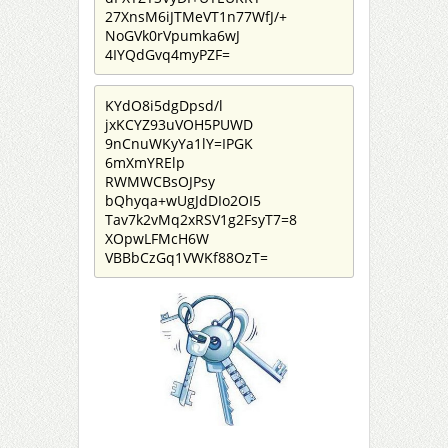
27XnsM6iJTMeVT1n77WfJ/+
NoGVk0rVpumka6wJ
4IYQdGvq4myPZF=
KYdO8i5dgDpsd/l
jxKCYZ93uVOH5PUWD
9nCnuWKyYa1lY=IPGK
6mXmYRElp
RWMWCBsOJPsy
bQhyqa+wUgJdDIo2OI5
Tav7k2vMq2xRSV1g2FsyT7=8
XOpwLFMcH6W
VBBbCzGq1VWKf88OzT=