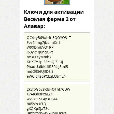
Ключи для активации
Веселая ферма 2 от
Алавар:
QC4=yB69xl=fn8QOYQ3+T
Fos4hmg7jbu=nCnE
W9XDhibVO1RP
i63yR1q8nqOPt
nx3CLcyMmb7
KHXG=1pi6S=aQIZaUJ
PhadUaIbKdtR8P4iJ5mi5+
mdO9S6UJfDSri
eWCidgsqPCLqLC8my/=
2kyfpGbysy3s=OThl7CDW
X7AIORsPxaLZ1
wxSY3LSF4y3D044
h05VYctf1D
gXQKpSJaT3s
dPXYZYSVyDI+UYEUKKT