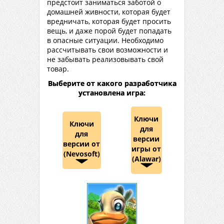
предстоит заниматься заботой о
домашней живности, которая будет
вредничать, которая будет просить
вещь, и даже порой будет попадать
в опасные ситуации. Необходимо
рассчитывать свои возможности и
не забывать реализовывать свой
товар.
Выберите от какого разработчика
установлена игра:
Ключи
Ключи
для
для
версии
версии от
игры от
(Nevosoft)
(Alawar)