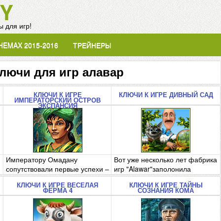
Y
 для игр!
HEMAX 2015-2016
ТРЕЙНЕРЫ
лючи для игр алавар
КЛЮЧИ К ИГРЕ
КЛЮЧИ К ИГРЕ ДИВНЫЙ САД
ИМПЕРАТОРСКИЙ ОСТРОВ
ЭКСПАНСИЯ
Императору Омадану
Вот уже несколько лет фабрика
сопутствовали первые успехи –
игр "Alawar"заполонила
ему удалось о..
интернет ..
КЛЮЧИ К ИГРЕ ВЕСЕЛАЯ
КЛЮЧИ К ИГРЕ ТАЙНЫ
ФЕРМА 4
СОЗНАНИЯ КОМА