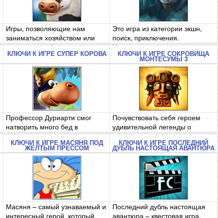
Игры, позволяющие нам
Это игра из категории экшн,
заниматься хозяйством или
поиск, приключения.
создавать свой..
Увлекательная ..
КЛЮЧИ К ИГРЕ СУПЕР КОРОВА
КЛЮЧИ К ИГРЕ СОКРОВИЩА
МОНТЕСУМЫ 3
Профессор Дуриарти смог
Почувствовать себя героем
натворить много бед в
удивительной легенды о
различных виртуа..
поиске сокров..
КЛЮЧИ К ИГРЕ МАСЯНЯ ПОД
КЛЮЧИ К ИГРЕ ПОСЛЕДНИЙ
ЖЕЛТЫМ ПРЕССОМ
ДУБЛЬ НАСТОЯЩАЯ АВАНТЮРА
Масяня – самый узнаваемый и
Последний дубль настоящая
интересный герой, который
авантюра – квестовая игра,